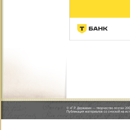
© «Г.Р. Державин — творчество поэта» 2
Публикация материалов со сноской на ист