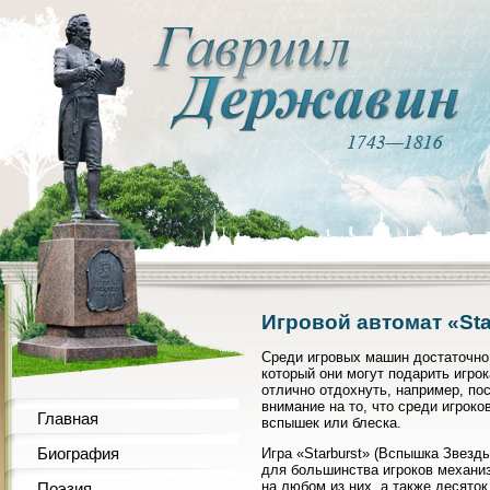
Игровой автомат «Sta
Среди игровых машин достаточно 
который они могут подарить игрок
отлично отдохнуть, например, по
внимание на то, что среди игроко
Главная
вспышек или блеска.
Биография
Игра «Starburst» (Вспышка Звезд
для большинства игроков механиз
на любом из них, а также десято
Поэзия